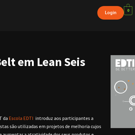
0
Login
Belt em Lean Seis
LT da
Escola EDTI
introduz aos participantes a
tas são utilizadas em projetos de melhoria cujos
 e aumentar a atratividade dos seus produtos e