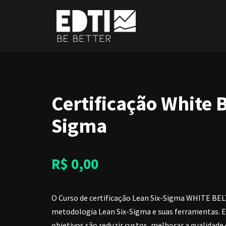
Pular
para
o
conteúdo
Certificação White 
Sigma
R$
0,00
O Curso de certificação Lean Six-Sigma WHITE BE
metodologia Lean Six-Sigma e suas ferramentas. Es
objetivos são reduzir custos, melhorar a qualidade