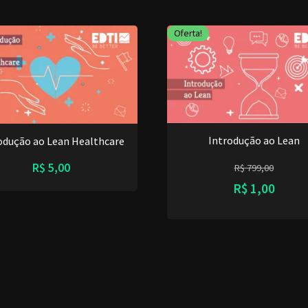
Oferta!
Introdução ao Lean
odução ao Lean Healthcare
R$
5,00
R$
799,00
R$
1,00