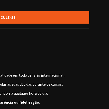
ICULE-SE
validade em todo cenário internacional;
odas as suas dúvidas durante os cursos;
ndo e a qualquer hora do dia;
arência ou fidelização.