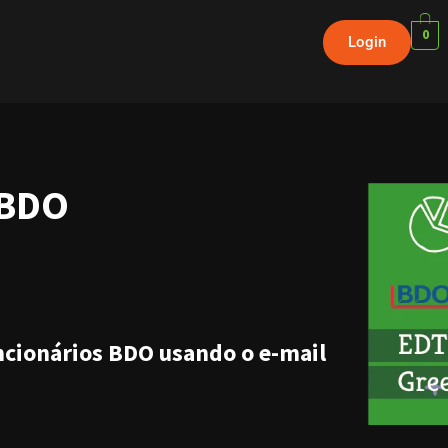
0
Login
 BDO
uncionários BDO usando o e-mail