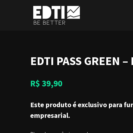
Pular
para
o
conteúdo
EDTI PASS GREEN –
R$
39,90
Este produto é exclusivo para f
empresarial.