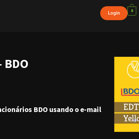
0
Login
– BDO
uncionários BDO usando o e-mail