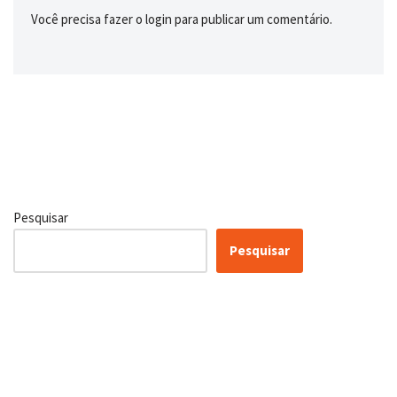
Você precisa fazer o
login
para publicar um comentário.
Pesquisar
Pesquisar
Certificação Lean Six Sigma
White Belt 100% Gratuita