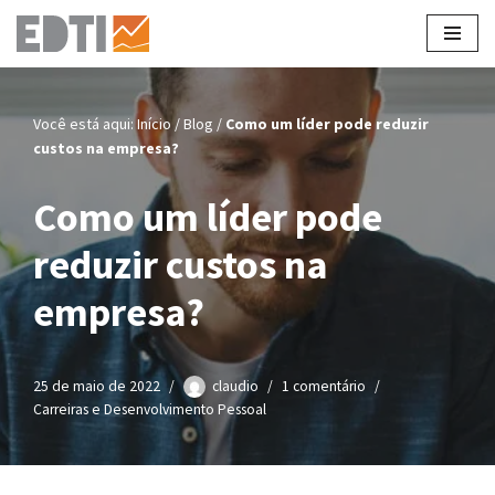
Pular
para
o
Você está aqui:
Início
/
Blog
/
Como um líder pode reduzir
conteúdo
custos na empresa?
Como um líder pode
reduzir custos na
empresa?
25 de maio de 2022
claudio
1 comentário
Carreiras e Desenvolvimento Pessoal