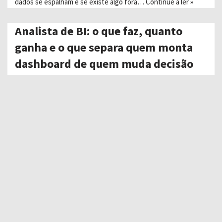
dados se espalham e se existe algo fora…
Continue a ler »
Analista de BI: o que faz, quanto
ganha e o que separa quem monta
dashboard de quem muda decisão
8 de julho de 2026
Tem empresa com dashboard em toda parede e decisão
tomada no feeling do diretor. Os relatórios existem, são
bonitos, atualizam sozinhos — e ninguém age sobre eles. Do
outro lado existe o time onde um…
Continue a ler »
VSM — Mapeamento do Fluxo de
Valor: o que é, como construir e
quando usar
7 de julho de 2026