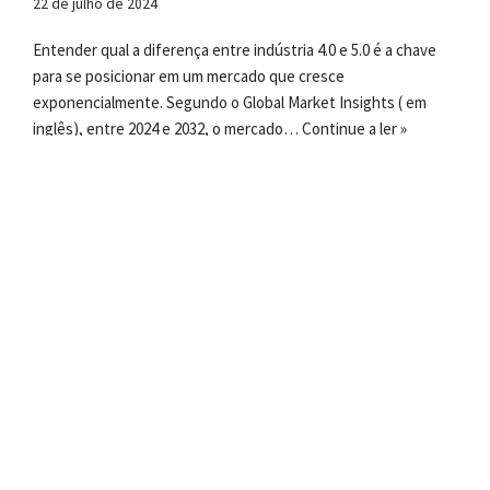
22 de julho de 2024
Entender qual a diferença entre indústria 4.0 e 5.0 é a chave
para se posicionar em um mercado que cresce
exponencialmente. Segundo o Global Market Insights ( em
inglês), entre 2024 e 2032, o mercado…
Continue a ler »
Como agregar valor ao produto (e
por que fazer isso)
29 de janeiro de 2024
Empresa que se desenvolve, aprendendo continuamente