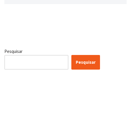
Pesquisar
Pesquisar
Certificação Lean Six Sigma
White Belt 100% Gratuita
Inscreva-se agora e tenha acesso a nossa plataforma EAD!