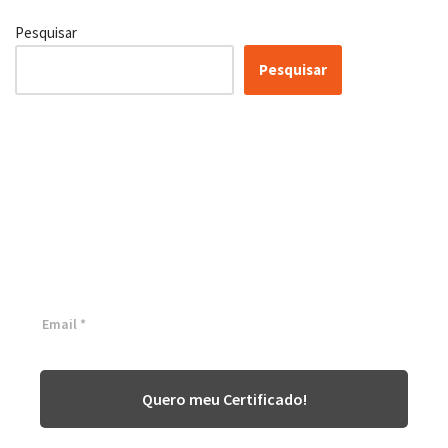
Pesquisar
Pesquisar
Certificação Lean Six Sigma
White Belt 100% Gratuita
Inscreva-se agora e tenha acesso a nossa plataforma EAD!
Quero meu Certificado!