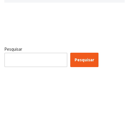
Pesquisar
Pesquisar
Certificação Lean Six Sigma
White Belt 100% Gratuita
Inscreva-se agora e tenha acesso a nossa plataforma EAD!