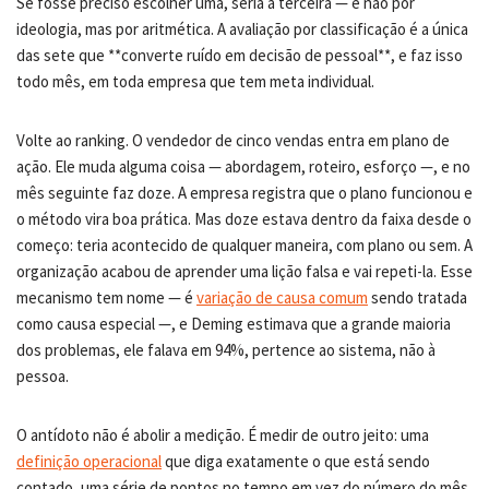
Se fosse preciso escolher uma, seria a terceira — e não por
ideologia, mas por aritmética. A avaliação por classificação é a única
das sete que **converte ruído em decisão de pessoal**, e faz isso
todo mês, em toda empresa que tem meta individual.
Volte ao ranking. O vendedor de cinco vendas entra em plano de
ação. Ele muda alguma coisa — abordagem, roteiro, esforço —, e no
mês seguinte faz doze. A empresa registra que o plano funcionou e
o método vira boa prática. Mas doze estava dentro da faixa desde o
começo: teria acontecido de qualquer maneira, com plano ou sem. A
organização acabou de aprender uma lição falsa e vai repeti-la. Esse
mecanismo tem nome — é
variação de causa comum
sendo tratada
como causa especial —, e Deming estimava que a grande maioria
dos problemas, ele falava em 94%, pertence ao sistema, não à
pessoa.
O antídoto não é abolir a medição. É medir de outro jeito: uma
definição operacional
que diga exatamente o que está sendo
contado, uma série de pontos no tempo em vez do número do mês,