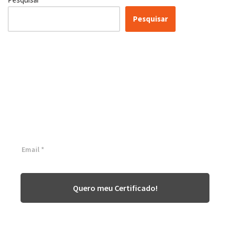
Pesquisar
Certificação Lean Six Sigma
White Belt 100% Gratuita
Inscreva-se agora e tenha acesso a nossa plataforma EAD!
Quero meu Certificado!