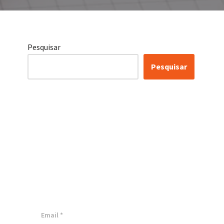
Pesquisar
Pesquisar
Certificação Lean Six
Sigma White Belt
100% Gratuita
Inscreva-se agora e tenha acesso a
nossa plataforma EAD!