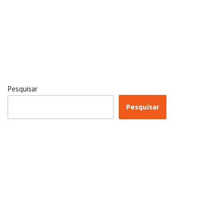
Pesquisar
Pesquisar
Certificação Lean Six Sigma
White Belt 100% Gratuita
Inscreva-se agora e tenha acesso a nossa plataforma EAD!