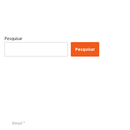
Pesquisar
Pesquisar
Certificação Lean Six Sigma
White Belt 100% Gratuita
Inscreva-se agora e tenha acesso a nossa plataforma EAD!