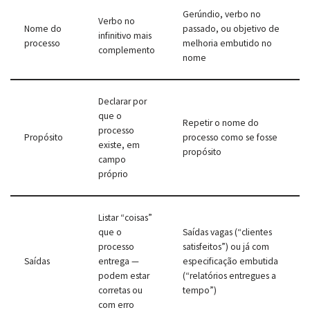
Gerúndio, verbo no
Verbo no
Nome do
passado, ou objetivo de
infinitivo mais
processo
melhoria embutido no
complemento
nome
Declarar por
que o
Repetir o nome do
processo
Propósito
processo como se fosse
existe, em
propósito
campo
próprio
Listar “coisas”
que o
Saídas vagas (“clientes
processo
satisfeitos”) ou já com
Saídas
entrega —
especificação embutida
podem estar
(“relatórios entregues a
corretas ou
tempo”)
com erro