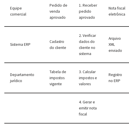
Pedido de
1. Receber
Equipe
Nota fiscal
venda
pedido
comercial
eletrônica
aprovado
aprovado
2. Verificar
Arquivo
Cadastro
dados do
Sistema ERP
XML
do cliente
cliente no
enviado
sistema
Tabela de
3. Calcular
Departamento
Registro
impostos
impostos e
jurídico
no ERP
vigente
valores
4. Gerar e
emitir nota
fiscal