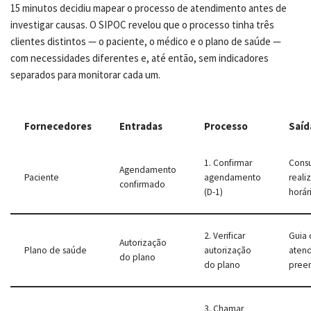
15 minutos decidiu mapear o processo de atendimento antes de
investigar causas. O SIPOC revelou que o processo tinha três
clientes distintos — o paciente, o médico e o plano de saúde —
com necessidades diferentes e, até então, sem indicadores
separados para monitorar cada um.
Fornecedores
Entradas
Processo
Saíd
1. Confirmar
Consu
Agendamento
Paciente
agendamento
reali
confirmado
(D-1)
horár
2. Verificar
Guia
Autorização
Plano de saúde
autorização
aten
do plano
do plano
pree
3. Chamar