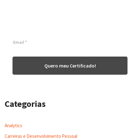
White Belt 100% Gratuita
Inscreva-se agora e tenha acesso a nossa plataforma EAD!
Quero meu Certificado!
Categorias
Analytics
Carreiras e Desenvolvimento Pessoal