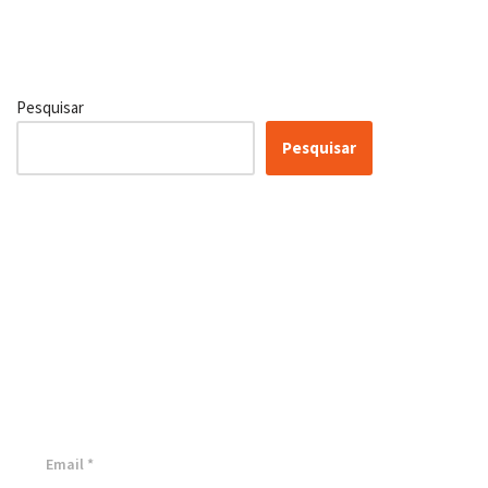
Pesquisar
Pesquisar
Conheça as nossas soluções,
para transformar sua
empresa!
Inscreva-se agora ⬇