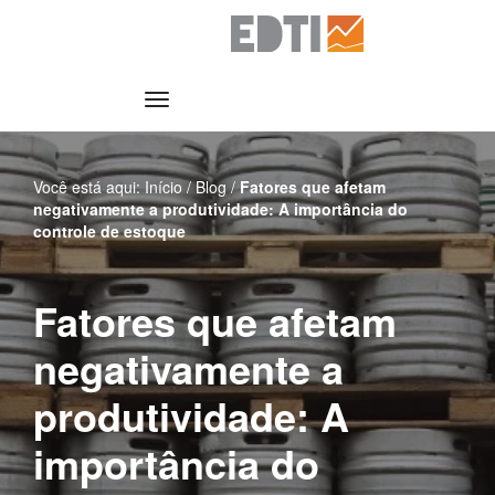
Pular
para
o
conteúdo
Você está aqui:
Início
/
Blog
/
Fatores que afetam
negativamente a produtividade: A importância do
controle de estoque
Fatores que afetam
negativamente a
produtividade: A
importância do