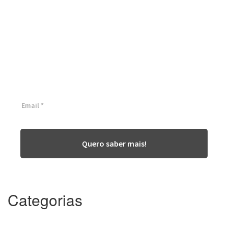
Conheça as nossas
soluções, para transformar
sua empresa!
Inscreva-se agora ⬇
Quero saber mais!
Categorias