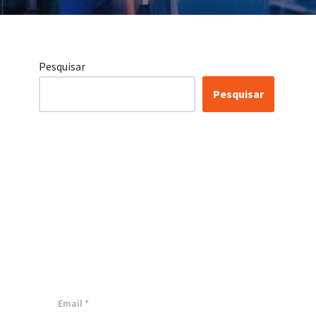
Pesquisar
Pesquisar
Certificação Lean Six
Sigma White Belt
100% Gratuita
Inscreva-se agora e tenha acesso a
nossa plataforma EAD!