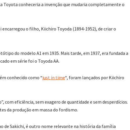
da Toyota conheceria a invenção que mudaria completamente o
ncarregou o filho, Kiichiro Toyoda (1894-1952), de criar o
otótipo do modelo A1 em 1935. Mais tarde, em 1937, era fundada a
cado em série foi o Toyoda AA.
bém conhecido como “
just in time
“, foram lançados por Kiichiro
”, com eficiência, sem exagero de quantidade e sem desperdícios.
tes da produção em massa do fordismo.
ho de Sakichi, é outro nome relevante na história da família