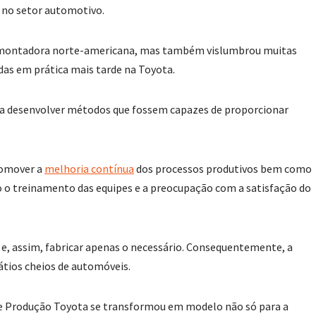
 no setor automotivo.
 da montadora norte-americana, mas também vislumbrou muitas
das em prática mais tarde na Toyota.
s a desenvolver métodos que fossem capazes de proporcionar
romover a
melhoria contínua
dos processos produtivos bem como
do o treinamento das equipes e a preocupação com a satisfação do
e” e, assim, fabricar apenas o necessário. Consequentemente, a
átios cheios de automóveis.
a de Produção Toyota se transformou em modelo não só para a