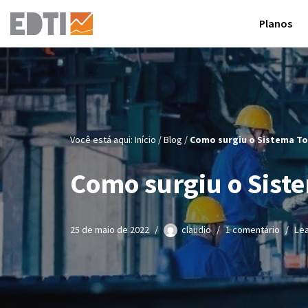
Planos
Pular
para
o
conteúdo
Você está aqui:
Início
/
Blog
/
Como surgiu o Sistema T
Como surgiu o Sist
25 de maio de 2022
claudio
1 comentário
Lea