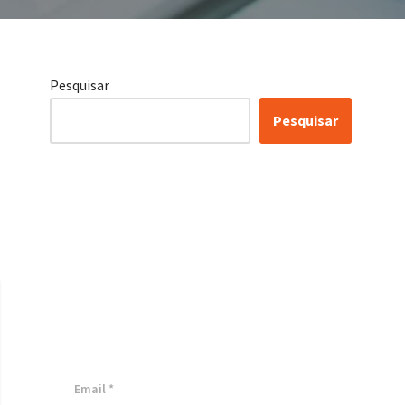
Pesquisar
Pesquisar
Certificação Lean Six
Sigma White Belt
100% Gratuita
Inscreva-se agora e tenha acesso a
nossa plataforma EAD!