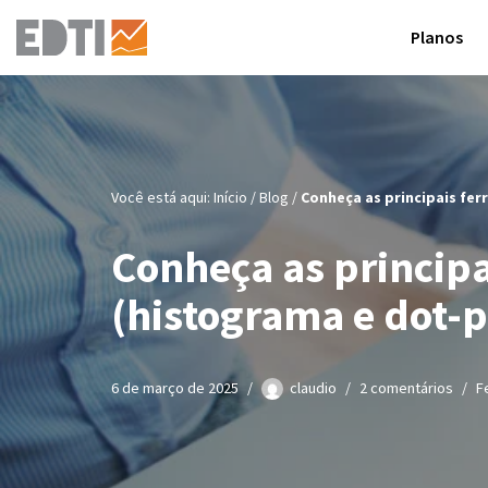
Planos
Pular
para
o
conteúdo
Você está aqui:
Início
/
Blog
/
Conheça as principais fer
Conheça as principa
(histograma e dot-p
6 de março de 2025
claudio
2 comentários
F