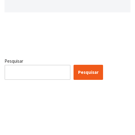
Pesquisar
Pesquisar
Conheça as nossas soluções,
para transformar sua
empresa!