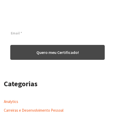
White Belt 100% Gratuita
Inscreva-se agora e tenha acesso a nossa plataforma EAD!
Quero meu Certificado!
Categorias
Analytics
Carreiras e Desenvolvimento Pessoal