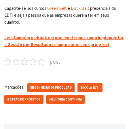
Capacite-se nos cursos
Green Belt
e
Black Belt
presenciais da
EDTI e seja a pessoa que as empresas querem ter em seus
quadros.
Leia também o ebook em que mostramos como implementar
a Gestão por Resultados e impulsione seus projetos!
post
Marcações:
ENGENHEIRO DE PRODUÇÃO
ESCOLA EDTI
GESTÃO DE PROJETOS
MELHORIA CONTÍNUA