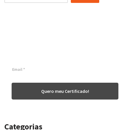
Certificação Lean Six Sigma
White Belt 100% Gratuita
Inscreva-se agora e tenha acesso a nossa plataforma EAD!
Quero meu Certificado!
Categorias