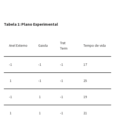
Tabela 1: Plano Experimental
Trat
Anel Externo
Gaiola
Tempo de vida
Term
‐1
‐1
‐1
17
1
‐1
‐1
25
‐1
1
‐1
19
1
1
‐1
21