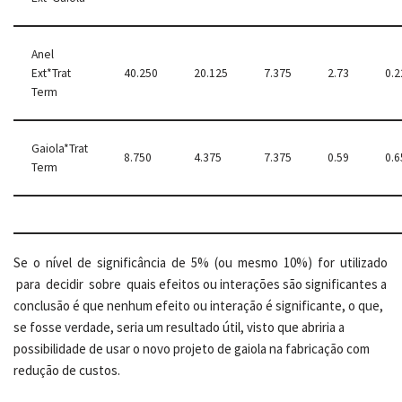
Anel
Ext*Trat
40.250
20.125
7.375
2.73
0.2
Term
Gaiola*Trat
8.750
4.375
7.375
0.59
0.6
Term
Se o nível de significância de 5% (ou mesmo 10%) for utilizado
para decidir sobre quais efeitos ou interações são significantes a
conclusão é que nenhum efeito ou interação é significante, o que,
se fosse verdade, seria um resultado útil, visto que abriria a
possibilidade de usar o novo projeto de gaiola na fabricação com
redução de custos.