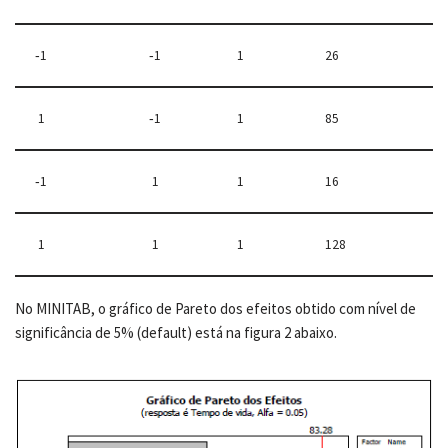
‐1
‐1
1
26
1
‐1
1
85
‐1
1
1
16
1
1
1
128
No MINITAB, o gráfico de Pareto dos efeitos obtido com nível de
significância de 5% (default) está na figura 2 abaixo.