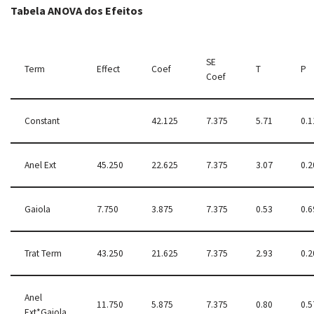
Tabela ANOVA dos Efeitos
SE
Term
Effect
Coef
T
P
Coef
Constant
42.125
7.375
5.71
0.1
Anel Ext
45.250
22.625
7.375
3.07
0.2
Gaiola
7.750
3.875
7.375
0.53
0.6
Trat Term
43.250
21.625
7.375
2.93
0.2
Anel
11.750
5.875
7.375
0.80
0.5
Ext*Gaiola