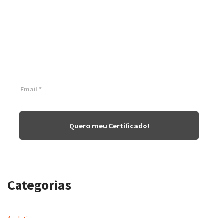
Certificação Lean Six Sigma
White Belt 100% Gratuita
Inscreva-se agora e tenha acesso a nossa plataforma EAD!
Quero meu Certificado!
Categorias