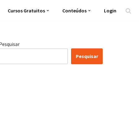
Cursos Gratuitos
Conteúdos
Login
Pesquisar
Pesquisar
Certificação Lean Six
Sigma White Belt 100%
Gratuita
Inscreva-se agora e tenha acesso a nossa
plataforma EAD!