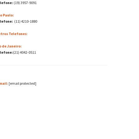
lefone:
(19) 3957-9091
o Paulo:
lefone:
(11) 4210-1880
tros Telefones
:
o de Janeiro:
lefone:
(21) 4042-0511
mail:
[email protected]