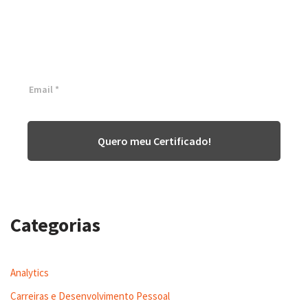
White Belt 100% Gratuita
Inscreva-se agora e tenha acesso a nossa plataforma EAD!
Quero meu Certificado!
Categorias
Analytics
Carreiras e Desenvolvimento Pessoal