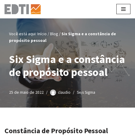
Pular
para
o
Você está aqui:
Início
/
Blog
/
Six Sigma e a constância de
conteúdo
propósito pessoal
Six Sigma e a constância
de propósito pessoal
25 de maio de 2022
claudio
Seis Sigma
Constância de Propósito Pessoal