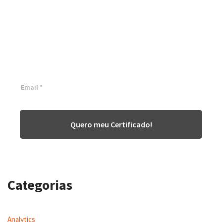
Certificação Lean Six Sigma
White Belt 100% Gratuita
Inscreva-se agora e tenha acesso a nossa plataforma EAD!
Quero meu Certificado!
Categorias
Analytics