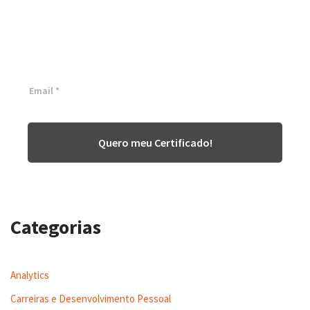
White Belt 100% Gratuita
Inscreva-se agora e tenha acesso a nossa plataforma EAD!
Quero meu Certificado!
Categorias
Analytics
Carreiras e Desenvolvimento Pessoal