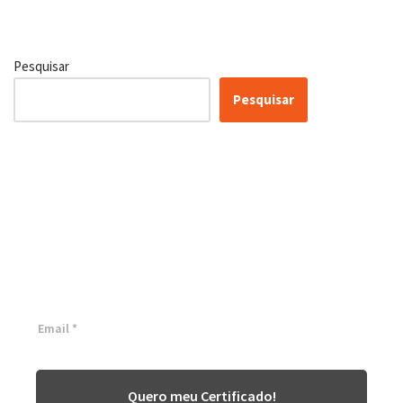
Pesquisar
Pesquisar
Certificação Lean Six Sigma
White Belt 100% Gratuita
Inscreva-se agora e tenha acesso a nossa plataforma EAD!
Quero meu Certificado!