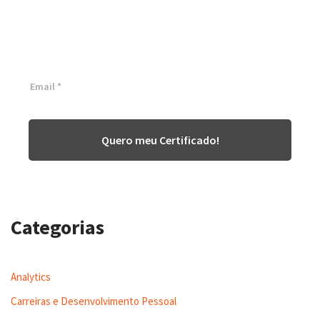
White Belt 100% Gratuita
Inscreva-se agora e tenha acesso a nossa plataforma EAD!
Quero meu Certificado!
Categorias
Analytics
Carreiras e Desenvolvimento Pessoal