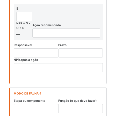
S
NPR = S ×
Ação recomendada
O × D
—
Responsável
Prazo
NPR após a ação
MODO DE FALHA 4
Etapa ou componente
Função (o que deve fazer)