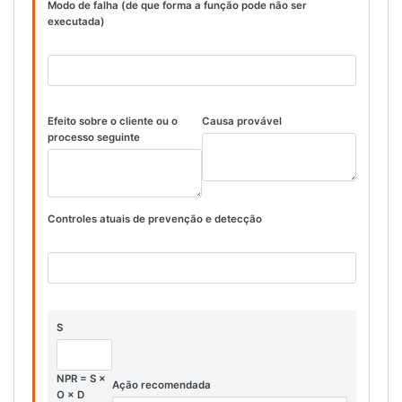
Modo de falha (de que forma a função pode não ser
executada)
Efeito sobre o cliente ou o
Causa provável
processo seguinte
Controles atuais de prevenção e detecção
S
NPR = S ×
Ação recomendada
O × D