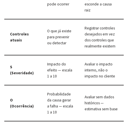
pode ocorrer
esconde a causa
raiz
Registrar controles
O que já existe
Controles
desejados em vez
para prevenir
atuais
dos controles que
ou detectar
realmente existem
Impacto do
Avaliar o impacto
S
efeito — escala
interno, não o
(Severidade)
1 a 10
impacto no cliente
Probabilidade
Avaliar sem dados
O
da causa gerar
históricos —
(Ocorrência)
a falha — escala
estimativa sem base
1 a 10