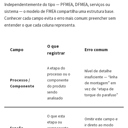
Independentemente do tipo — PFMEA, DFMEA, serviços ou
sistema — o modelo de FMEA compartilha uma estrutura base.
Conhecer cada campo evita o erro mais comum: preencher sem
entender o que cada coluna representa.
O que
Campo
Erro comum
registrar
A etapa do
Nível de detalhe
processo ou o
insuficiente — “linha
Processo /
componente
de montagem” em
Componente
do produto
vez de “etapa de
sendo
torque do parafuso”
analisado
O que esta
Omitir este campo e
etapa ou
ir direto ao modo