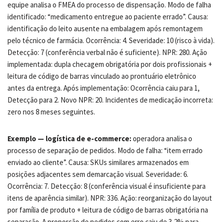
equipe analisa o FMEA do processo de dispensação. Modo de falha
identificado: “medicamento entregue ao paciente errado”. Causa:
identificação do leito ausente na embalagem após remontagem
pelo técnico de farmácia. Ocorrência: 4. Severidade: 10 (risco à vida).
Detecção: 7 (conferência verbal não é suficiente). NPR: 280. Ação
implementada: dupla checagem obrigatória por dois profissionais +
leitura de código de barras vinculado ao prontuário eletrônico
antes da entrega. Após implementação: Ocorrência caiu para 1,
Detecção para 2. Novo NPR: 20. Incidentes de medicação incorreta:
zero nos 8 meses seguintes.
Exemplo — logística de e-commerce:
operadora analisa o
processo de separação de pedidos. Modo de falha: “item errado
enviado ao cliente”. Causa: SKUs similares armazenados em
posições adjacentes sem demarcação visual. Severidade: 6.
Ocorrência: 7. Detecção: 8 (conferência visual é insuficiente para
itens de aparência similar). NPR: 336. Ação: reorganização do layout
por família de produto + leitura de código de barras obrigatória na
separação. A proporção de pedidos com erro caiu de 3,2% para