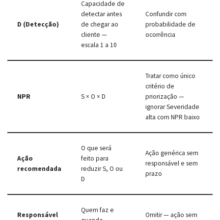
Capacidade de
detectar antes
Confundir com
D (Detecção)
de chegar ao
probabilidade de
cliente —
ocorrência
escala 1 a 10
Tratar como único
critério de
NPR
S × O × D
priorização —
ignorar Severidade
alta com NPR baixo
O que será
Ação genérica sem
Ação
feito para
responsável e sem
recomendada
reduzir S, O ou
prazo
D
Quem faz e
Responsável
Omitir — ação sem