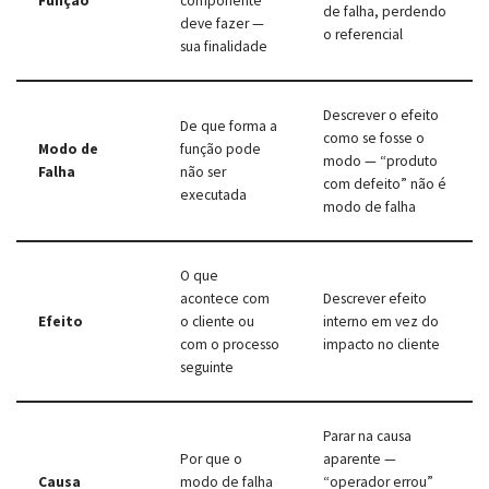
Função
componente
de falha, perdendo
deve fazer —
o referencial
sua finalidade
Descrever o efeito
De que forma a
como se fosse o
Modo de
função pode
modo — “produto
Falha
não ser
com defeito” não é
executada
modo de falha
O que
acontece com
Descrever efeito
Efeito
o cliente ou
interno em vez do
com o processo
impacto no cliente
seguinte
Parar na causa
Por que o
aparente —
Causa
modo de falha
“operador errou”