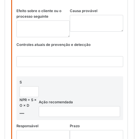
Efeito sobre o cliente ou o
Causa provável
processo seguinte
Controles atuais de prevenção e detecção
S
NPR = S ×
Ação recomendada
O × D
—
Responsável
Prazo