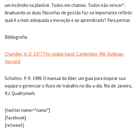
um incêndio na planície. Todos em chamas. Todos irão vencer”.
Analisando as duas filosofias de gestão faz-se importante refletir:
qual é a mais adequada a inovação e ao aprendizado? Para pensar.
Bibliografia:
Chandler, A. D. 1977.The visible hand. Cambridge, MA: Belknap-
Harvard
.
Scholtes. P. R. 1999. O manual do líder: um guia para inspirar sua
equipe e gerenciar o fluxo de trabalho no dia-a-dia. Rio de Janeiro,
RJ: Qualitymark.
[twitter name=”name”]
[facebook]
[retweet]