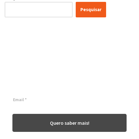
Pesquisar
Conheça as nossas soluções,
para transformar sua
empresa!
Inscreva-se agora ⬇
Quero saber mais!