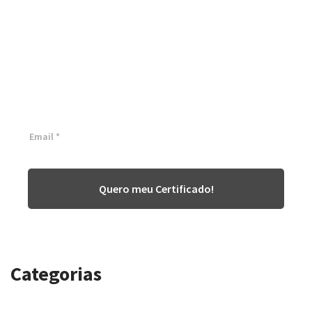
Certificação Lean Six Sigma
White Belt 100% Gratuita
Inscreva-se agora e tenha acesso a nossa plataforma EAD!
Quero meu Certificado!
Categorias