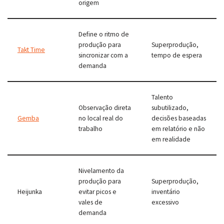
origem
Define o ritmo de
produção para
Superprodução,
Takt Time
sincronizar com a
tempo de espera
demanda
Talento
Observação direta
subutilizado,
Gemba
no local real do
decisões baseadas
trabalho
em relatório e não
em realidade
Nivelamento da
produção para
Superprodução,
Heijunka
evitar picos e
inventário
vales de
excessivo
demanda