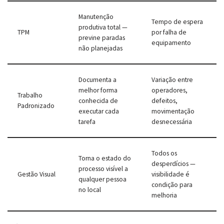
Manutenção
Tempo de espera
produtiva total —
TPM
por falha de
previne paradas
equipamento
não planejadas
Documenta a
Variação entre
melhor forma
operadores,
Trabalho
conhecida de
defeitos,
Padronizado
executar cada
movimentação
tarefa
desnecessária
Todos os
Torna o estado do
desperdícios —
processo visível a
Gestão Visual
visibilidade é
qualquer pessoa
condição para
no local
melhoria