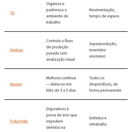
Organiza e
padroniza o
Movimentação,
5S
ambiente de
tempo de espera
trabalho
Controla o fluxo
Superprodução,
de produção
Kanban
inventário
puxada com
excessivo
sinalização visual
Melhoria contínua
Todos os
Kaizen
— diária ou em
desperdícios, de
blitz de 3 a 5 dias
forma permanente
Dispositivos à
prova de erro que
Defeitos e
Poka-Yoke
impedem
retrabalho
defeitos na