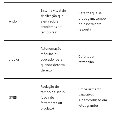
Sistema visual de
Defeitos que se
sinalização que
propagam, tempo
Andon
alerta sobre
de espera para
problemas em
resposta
tempo real
Autonomação —
máquina ou
Defeitos e
Jidoka
operador para
retrabalho
quando detecta
defeito
Redução do
Processamento
tempo de setup
excessivo,
SMED
(troca de
superprodução em
ferramenta ou
lotes grandes
produto)