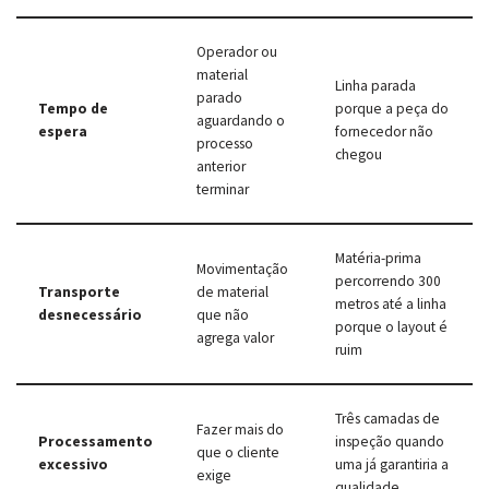
Operador ou
material
Linha parada
parado
Tempo de
porque a peça do
aguardando o
espera
fornecedor não
processo
chegou
anterior
terminar
Matéria-prima
Movimentação
percorrendo 300
Transporte
de material
metros até a linha
desnecessário
que não
porque o layout é
agrega valor
ruim
Três camadas de
Fazer mais do
Processamento
inspeção quando
que o cliente
excessivo
uma já garantiria a
exige
qualidade