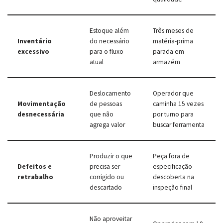
Estoque além
Três meses de
Inventário
do necessário
matéria-prima
excessivo
para o fluxo
parada em
atual
armazém
Deslocamento
Operador que
Movimentação
de pessoas
caminha 15 vezes
desnecessária
que não
por turno para
agrega valor
buscar ferramenta
Produzir o que
Peça fora de
Defeitos e
precisa ser
especificação
retrabalho
corrigido ou
descoberta na
descartado
inspeção final
Não aproveitar