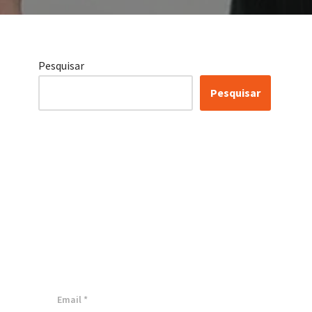
Pesquisar
Pesquisar
Certificação Lean Six
Sigma White Belt
100% Gratuita
Inscreva-se agora e tenha acesso a
nossa plataforma EAD!