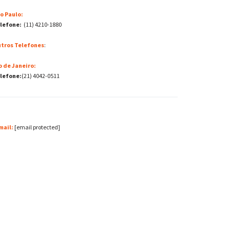
o Paulo:
lefone:
(11) 4210-1880
tros Telefones
:
o de Janeiro:
lefone:
(21) 4042-0511
mail:
[email protected]