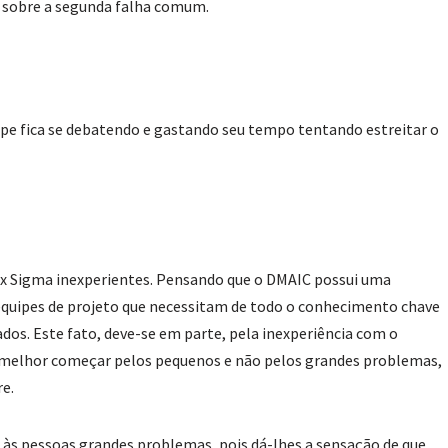
r sobre a segunda falha comum.
ipe fica se debatendo e gastando seu tempo tentando estreitar o
ix Sigma inexperientes. Pensando que o DMAIC possui uma
equipes de projeto que necessitam de todo o conhecimento chave
dos. Este fato, deve-se em parte, pela inexperiência com o
é melhor começar pelos pequenos e não pelos grandes problemas,
re.
 às pessoas grandes problemas, pois dá-lhes a sensação de que