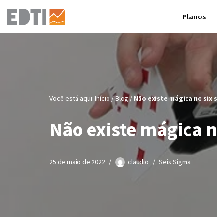
Planos
Pular
para
o
conteúdo
Você está aqui:
Início
/
Blog
/
Não existe mágica no six 
Não existe mágica n
25 de maio de 2022
claudio
Seis Sigma