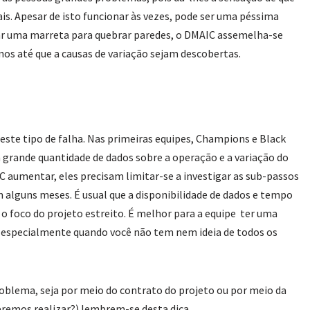
s. Apesar de isto funcionar às vezes, pode ser uma péssima
izar uma marreta para quebrar paredes, o DMAIC assemelha-se
nos até que a causas de variação sejam descobertas.
este tipo de falha. Nas primeiras equipes, Champions e Black
a grande quantidade de dados sobre a operação e a variação do
IC aumentar, eles precisam limitar-se a investigar as sub-passos
alguns meses. É usual que a disponibilidade de dados e tempo
 o foco do projeto estreito. É melhor para a equipe ter uma
, especialmente quando você não tem nem ideia de todos os
oblema, seja por meio do contrato do projeto ou por meio da
eremos realizar?) lembrem-se desta dica.