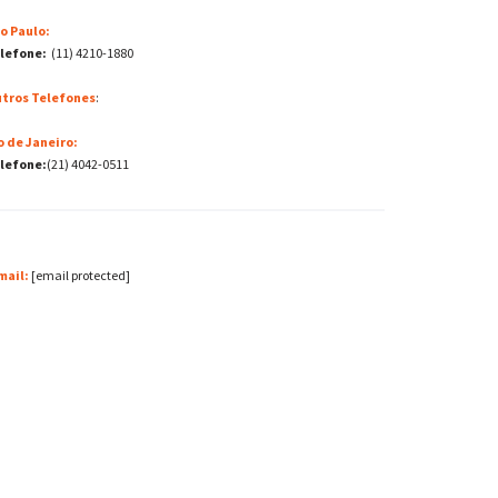
o Paulo:
lefone:
(11) 4210-1880
tros Telefones
:
o de Janeiro:
lefone:
(21) 4042-0511
mail:
[email protected]