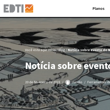
Planos
Pular
para
o
conteúdo
Você está aqui:
Início
/
Blog
/
Notícia sobre evento do
Notícia sobre even
20 de fevereiro de 2023
claudio
Ferramentas de