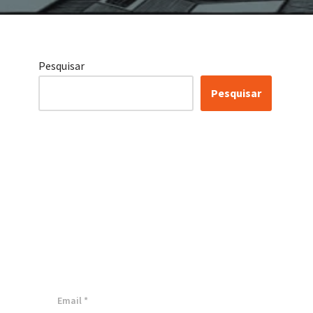
Pesquisar
Pesquisar
Certificação Lean Six
Sigma White Belt
100% Gratuita
Inscreva-se agora e tenha acesso a
nossa plataforma EAD!