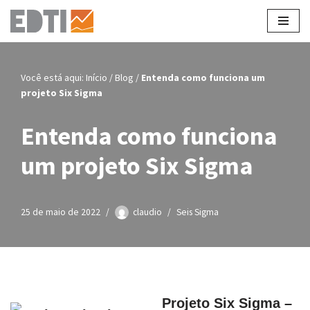
Pular
para
o
Você está aqui:
Início
/
Blog
/
Entenda como funciona um
conteúdo
projeto Six Sigma
Entenda como funciona
um projeto Six Sigma
25 de maio de 2022
claudio
Seis Sigma
Projeto Six Sigma –