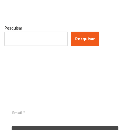
Pesquisar
Pesquisar
Certificação Lean Six Sigma
White Belt 100% Gratuita
Inscreva-se agora e tenha acesso a nossa plataforma EAD!