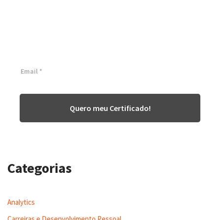
Certificação Lean Six Sigma
White Belt 100% Gratuita
Inscreva-se agora e tenha acesso a nossa plataforma EAD!
Quero meu Certificado!
Categorias
Analytics
Carreiras e Desenvolvimento Pessoal