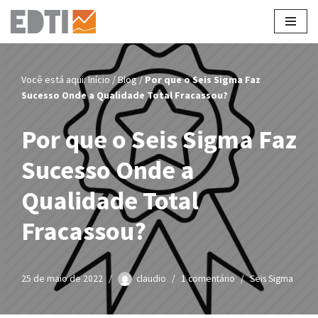
Pular
para
o
Você está aqui:
Início
/
Blog
/
Por que o Seis Sigma Faz
conteúdo
Sucesso Onde a Qualidade Total Fracassou?
Por que o Seis Sigma Faz
Sucesso Onde a
Qualidade Total
Fracassou?
25 de maio de 2022
claudio
1 comentário
Seis Sigma