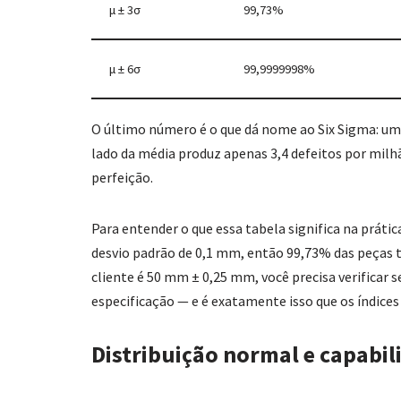
μ ± 3σ
99,73%
μ ± 6σ
99,9999998%
O último número é o que dá nome ao Six Sigma: um
lado da média produz apenas 3,4 defeitos por milh
perfeição.
Para entender o que essa tabela significa na prát
desvio padrão de 0,1 mm, então 99,73% das peças 
cliente é 50 mm ± 0,25 mm, você precisa verificar s
especificação — e é exatamente isso que os índice
Distribuição normal e capabil