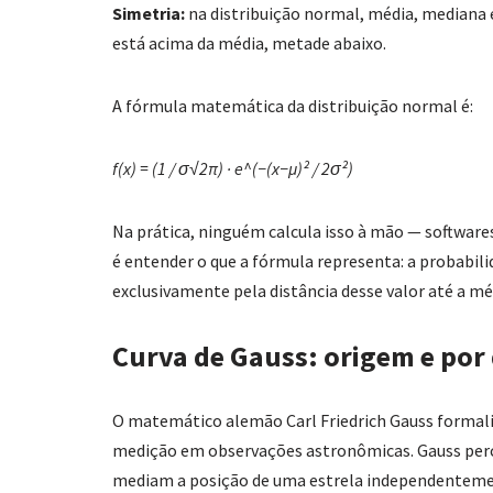
Simetria:
na distribuição normal, média, mediana
está acima da média, metade abaixo.
A fórmula matemática da distribuição normal é:
f(x) = (1 / σ√2π) · e^(−(x−μ)² / 2σ²)
Na prática, ninguém calcula isso à mão — software
é entender o que a fórmula representa: a probabil
exclusivamente pela distância desse valor até a m
Curva de Gauss: origem e por
O matemático alemão Carl Friedrich Gauss formaliz
medição em observações astronômicas. Gauss perc
mediam a posição de uma estrela independentemen