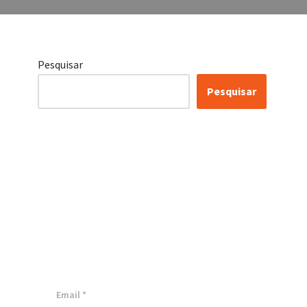
Pesquisar
Pesquisar
Certificação Lean Six
Sigma White Belt
100% Gratuita
Inscreva-se agora e tenha acesso a
nossa plataforma EAD!