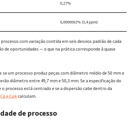
0,27%
0,0000002% (3,4 ppm)
 processo com variação contida em seis desvios padrão de cada
ão de oportunidades — o que na prática corresponde à quase
ica: se um processo produz peças com diâmetro médio de 50 mm e
terão diâmetro entre 49,7 mm e 50,3 mm. Se a especificação do
e o processo está centrado e se a dispersão cabe dentro da
s
Cp e Cpk
calculam.
idade de processo