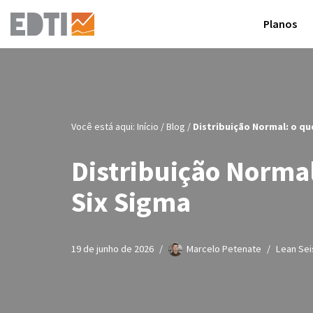
Planos
Pular
para
o
conteúdo
Você está aqui:
Início
/
Blog
/
Distribuição Normal: o qu
Distribuição Normal
Six Sigma
19 de junho de 2026
Marcelo Petenate
Lean Sei