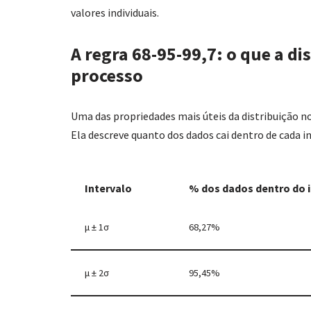
valores individuais.
A regra 68-95-99,7: o que a d
processo
Uma das propriedades mais úteis da distribuição 
Ela descreve quanto dos dados cai dentro de cada i
Intervalo
% dos dados dentro do 
μ ± 1σ
68,27%
μ ± 2σ
95,45%