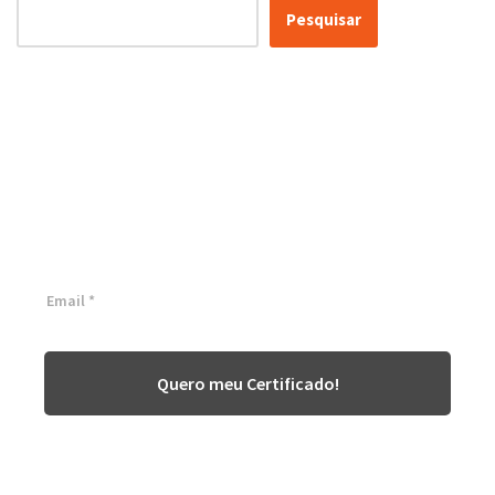
Pesquisar
Certificação Lean Six Sigma
White Belt 100% Gratuita
Inscreva-se agora e tenha acesso a nossa plataforma EAD!
Quero meu Certificado!