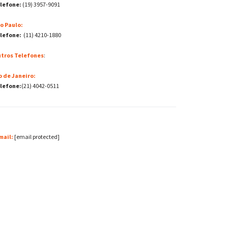
lefone:
(19) 3957-9091
o Paulo:
lefone:
(11) 4210-1880
tros Telefones
:
o de Janeiro:
lefone:
(21) 4042-0511
mail:
[email protected]