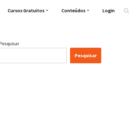
Cursos Gratuitos
Conteúdos
Login
Pesquisar
Pesquisar
Certificação Lean Six
Sigma White Belt 100%
Gratuita
Inscreva-se agora e tenha acesso a nossa
plataforma EAD!