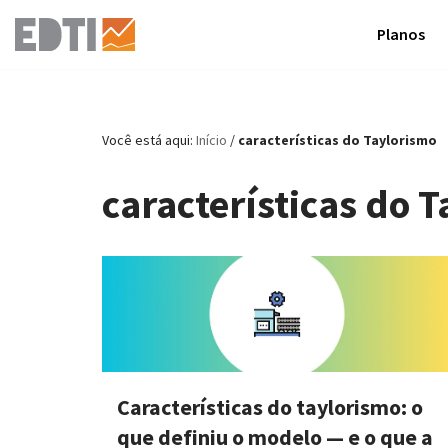
Planos
Pular
para
o
conteúdo
Você está aqui:
Início
/
características do Taylorismo
características do 
Características do taylorismo: o
que definiu o modelo — e o que a