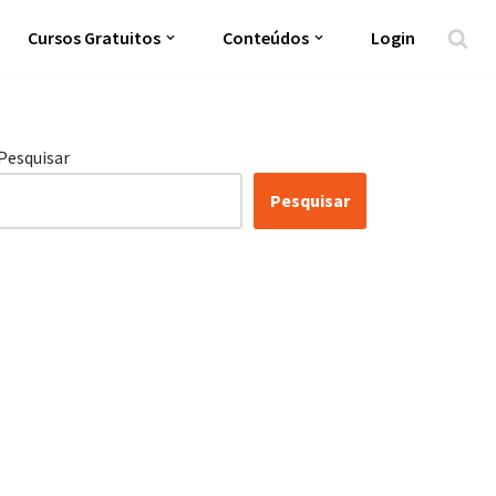
Cursos Gratuitos
Conteúdos
Login
Pesquisar
Pesquisar
Certificação Lean Six
Sigma White Belt 100%
Gratuita
Inscreva-se agora e tenha acesso a nossa
plataforma EAD!