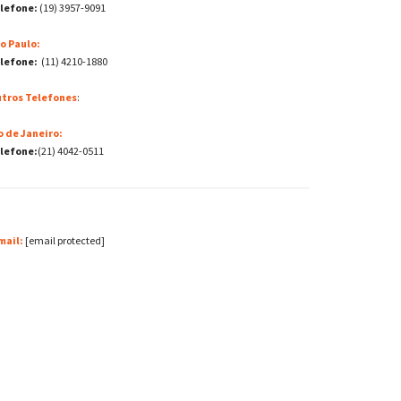
lefone:
(19) 3957-9091
o Paulo:
lefone:
(11) 4210-1880
tros Telefones
:
o de Janeiro:
lefone:
(21) 4042-0511
mail:
[email protected]