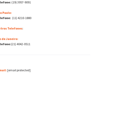
lefone:
(19) 3957-9091
o Paulo:
lefone:
(11) 4210-1880
tros Telefones
:
o de Janeiro:
lefone:
(21) 4042-0511
mail:
[email protected]