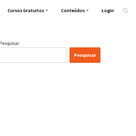
Cursos Gratuitos
Conteúdos
Login
Pesquisar
Pesquisar
Certificação Lean Six
Sigma White Belt 100%
Gratuita
Inscreva-se agora e tenha acesso a nossa
plataforma EAD!