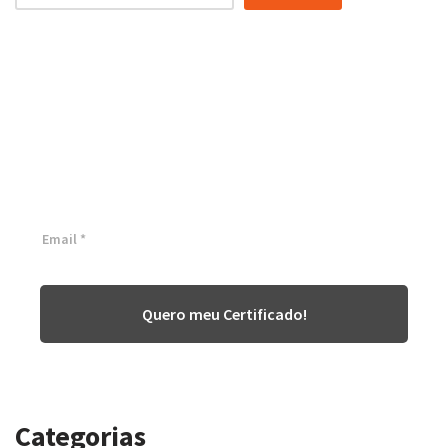
Certificação Lean Six Sigma
White Belt 100% Gratuita
Inscreva-se agora e tenha acesso a nossa plataforma EAD!
Quero meu Certificado!
Categorias