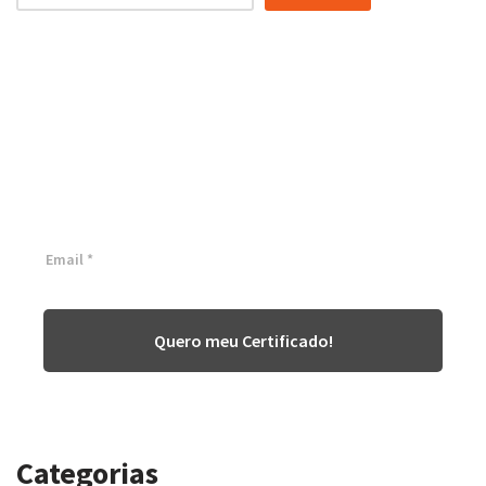
Certificação Lean Six Sigma
White Belt 100% Gratuita
Inscreva-se agora e tenha acesso a nossa plataforma EAD!
Quero meu Certificado!
Categorias