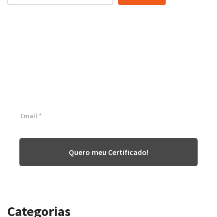
Certificação Lean Six Sigma
White Belt 100% Gratuita
Inscreva-se agora e tenha acesso a nossa plataforma EAD!
Quero meu Certificado!
Categorias