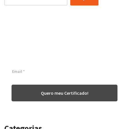
Certificação Lean Six Sigma
White Belt 100% Gratuita
Inscreva-se agora e tenha acesso a nossa plataforma EAD!
Quero meu Certificado!
Categorias