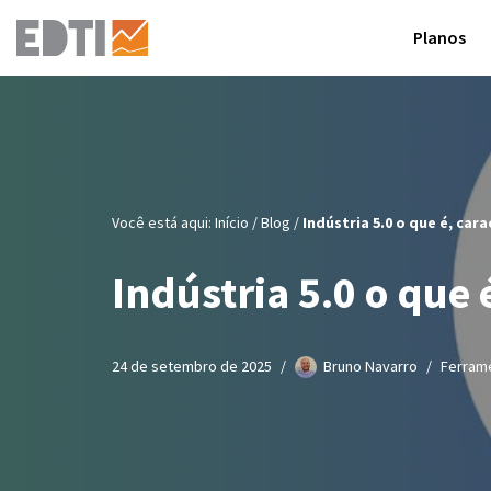
Planos
Pular
para
o
conteúdo
Você está aqui:
Início
/
Blog
/
Indústria 5.0 o que é, car
Indústria 5.0 o que 
24 de setembro de 2025
Bruno Navarro
Ferrame