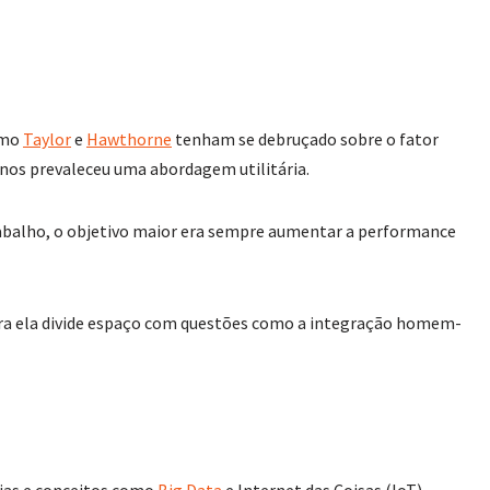
como
Taylor
e
Hawthorne
tenham se debruçado sobre o fator
anos prevaleceu uma abordagem utilitária.
rabalho, o objetivo maior era sempre aumentar a performance
ora ela divide espaço com questões como a integração homem-
ogias e conceitos como
Big Data
e Internet das Coisas (IoT).