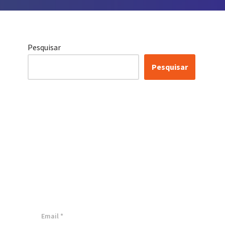
Pesquisar
Pesquisar
Certificação Lean Six
Sigma White Belt
100% Gratuita
Inscreva-se agora e tenha acesso a
nossa plataforma EAD!