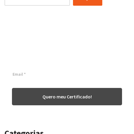
Certificação Lean Six Sigma
White Belt 100% Gratuita
Inscreva-se agora e tenha acesso a nossa plataforma EAD!
Quero meu Certificado!
Categorias