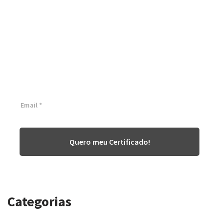
Certificação Lean Six Sigma
White Belt 100% Gratuita
Inscreva-se agora e tenha acesso a nossa plataforma EAD!
Quero meu Certificado!
Categorias