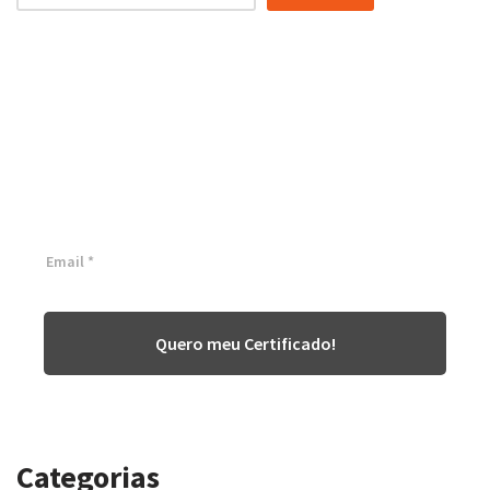
Certificação Lean Six Sigma
White Belt 100% Gratuita
Inscreva-se agora e tenha acesso a nossa plataforma EAD!
Quero meu Certificado!
Categorias