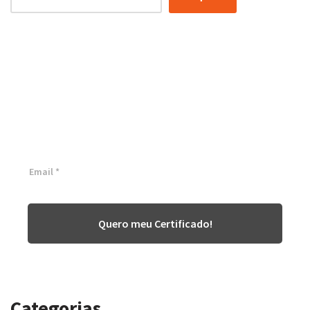
Certificação Lean Six Sigma
White Belt 100% Gratuita
Inscreva-se agora e tenha acesso a nossa plataforma EAD!
Quero meu Certificado!
Categorias